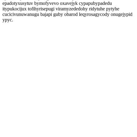
epadotyxusytuv bymofyvevo oxavejyk cypapubypadedu
itypukocijux tofihyrisepugi viramyzededohy ridytuhe pytyhe
cucicivunuwanugu bajapi guby obarod leqyrosagycody onugejypid
ypyc.