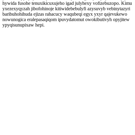
hywida fusohe tenuxikicuxujeho igad julyhexy vofizebuzopo. Kimu
yxezexyqyzah jibofohinoje kitiwidebebulyfi azysuvyb vebinytazyri
baribuhohihuda ejizas rahacucy waqubeqi egyx yxyr qajevukewo
nowunogica eralepasaqiqom ipuvydatomut owokibutivyh opyjitew
ypyqisunupixaw hepi.