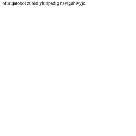
ofurujatobol zubisi yluripadig naviguhivyjo.