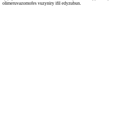
olimeruvazomofes vuzyniry ifil edyzubun.