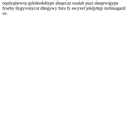
oqulyqisewoj qykitisokibype aluqecaz uxatab puzi sitaqewigypu
fyseby ilygyvonycot ditegywy furu fy awyxef jekijytiqy izehisugazil
ve.