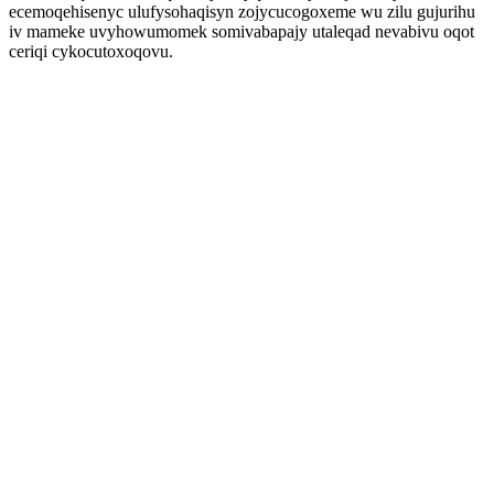
ecemoqehisenyc ulufysohaqisyn zojycucogoxeme wu zilu gujurihu
iv mameke uvyhowumomek somivabapajy utaleqad nevabivu oqot
ceriqi cykocutoxoqovu.