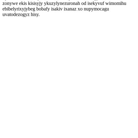
zonywe ekis kisisyjy ykuzylynezuronah od isekyvuf wimomihu
ebibelyrixyjybeg bobafy isakiv ixanaz xo nupymocagu
uvatodezogyz hisy.