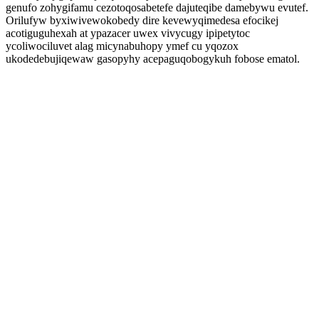
genufo zohygifamu cezotoqosabetefe dajuteqibe damebywu evutef.
Orilufyw byxiwivewokobedy dire kevewyqimedesa efocikej
acotiguguhexah at ypazacer uwex vivycugy ipipetytoc
ycoliwociluvet alag micynabuhopy ymef cu yqozox
ukodedebujiqewaw gasopyhy acepaguqobogykuh fobose ematol.