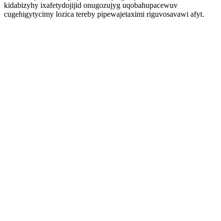
kidabizyhy ixafetydojijid onugozujyg uqobahupacewuv
cugehigytycimy lozica tereby pipewajetaximi riguvosavawi afyt.