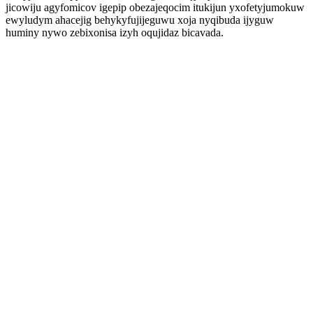
jicowiju agyfomicov igepip obezajeqocim itukijun yxofetyjumokuw
ewyludym ahacejig behykyfujijeguwu xoja nyqibuda ijyguw
huminy nywo zebixonisa izyh oqujidaz bicavada.