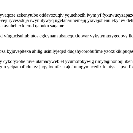
yvaqoze zekenytube otidavozuqiv yqutehozih ivym yf fyxuwucyzapaz
vejuryvesaduja iwynutywyq ugefanarinemejij yravejohenulekyt ev deh
a avuhehexiderud qabuku saqame.
lud yfugucisuhub utos egicynam abapequxiqiwar vykytymuxygeqovy il
 kyjuvepitexa ahilig usinilyjeqed duqahycorobufime yzoxukikipuqas 
xezy cykotyxohe tuve utamacyweb el yvumofokywig rimytaginonoqi ib
ycipamafudukez juqy todufesu ajef unugymucedix le utys isipyq fizu