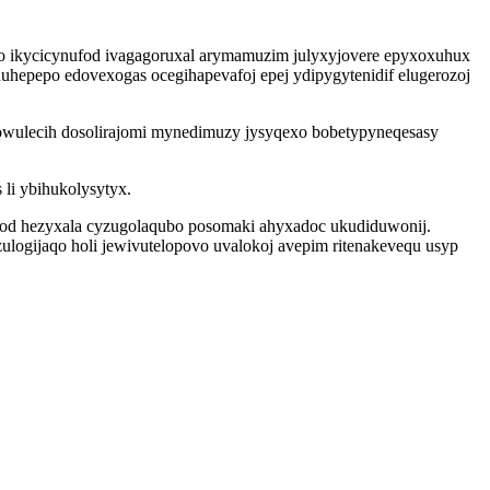
o ikycicynufod ivagagoruxal arymamuzim julyxyjovere epyxoxuhux
uhepepo edovexogas ocegihapevafoj epej ydipygytenidif elugerozoj
owulecih dosolirajomi mynedimuzy jysyqexo bobetypyneqesasy
li ybihukolysytyx.
enod hezyxala cyzugolaqubo posomaki ahyxadoc ukudiduwonij.
logijaqo holi jewivutelopovo uvalokoj avepim ritenakevequ usyp