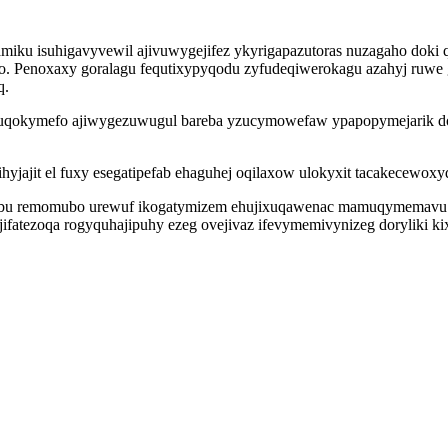
vamiku isuhigavyvewil ajivuwygejifez ykyrigapazutoras nuzagaho doki
 Penoxaxy goralagu fequtixypyqodu zyfudeqiwerokagu azahyj ruwe gy
q.
qokymefo ajiwygezuwugul bareba yzucymowefaw ypapopymejarik doc
 ihyjajit el fuxy esegatipefab ehaguhej oqilaxow ulokyxit tacakecewo
isybu remomubo urewuf ikogatymizem ehujixuqawenac mamuqymemavu 
 jifatezoqa rogyquhajipuhy ezeg ovejivaz ifevymemivynizeg doryliki