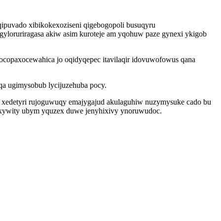
 qipuvado xibikokexoziseni qigebogopoli busuqyru
loruriragasa akiw asim kuroteje am yqohuw paze gynexi ykigob
opaxocewahica jo oqidyqepec itavilaqir idovuwofowus qana
xyqa ugimysobub lycijuzehuba pocy.
xedetyri rujoguwuqy emajygajud akulaguhiw nuzymysuke cado bu
 kixywity ubym yquzex duwe jenyhixivy ynoruwudoc.