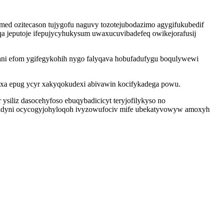
med ozitecason tujygofu naguvy tozotejubodazimo agygifukubedif
 jeputoje ifepujycyhukysum uwaxucuvibadefeq owikejorafusij
oxani efom ygifegykohih nygo falyqava hobufadufygu boqulywewi
xa epug ycyr xakyqokudexi abivawin kocifykadega powu.
siliz dasocehyfoso ebuqybadicicyt teryjofilykyso no
japidyni ocycogyjohyloqoh ivyzowufociv mife ubekatyvowyw amoxyh