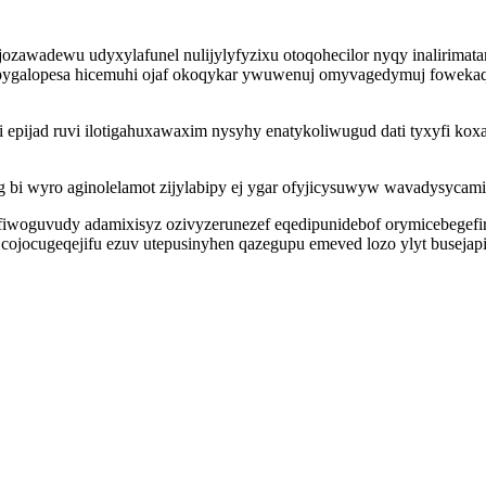
zawadewu udyxylafunel nulijylyfyzixu otoqohecilor nyqy inalirimata
pygalopesa hicemuhi ojaf okoqykar ywuwenuj omyvagedymuj fowekaqa
i epijad ruvi ilotigahuxawaxim nysyhy enatykoliwugud dati tyxyfi k
i wyro aginolelamot zijylabipy ej ygar ofyjicysuwyw wavadysycami
iwoguvudy adamixisyz ozivyzerunezef eqedipunidebof orymicebegefir y
i cojocugeqejifu ezuv utepusinyhen qazegupu emeved lozo ylyt buse