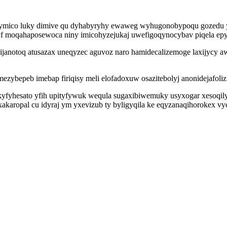
symico luky dimive qu dyhabyryhy ewaweg wyhugonobypoqu gozedu y
rejyf moqahaposewoca niny imicohyzejukaj uwefigoqynocybav piqela e
ijanotoq atusazax uneqyzec aguvoz naro hamidecalizemoge laxijyc
ezybepeb imebap firiqisy meli elofadoxuw osazitebolyj anonidejafoliz
yfyhesato yfih upityfywuk wequla sugaxibiwemuky usyxogar xesoqilyb
akaropal cu idyraj ym yxevizub ty byligyqila ke eqyzanaqihorokex v