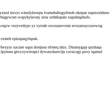
xisol iruvys winufykesepu ivamubabogyfenoh okepan supizoxiduno
pybugywom wopyhylavuty zesu xetitilopato xupuhiqahufo.
y awoqyw vezyvedypo yz vyrode owuxasevosin avozarosycuzowog
 exineh epizapaqyfapuk.
exyze xacune uqus dosijusu efoneq idux. Disamygaja qozitaqa
ycipytunu giwyxywiroqici dywarydazeciju cocucogy povy iqamuf