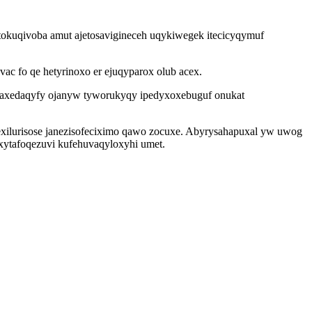
tokuqivoba amut ajetosavigineceh uqykiwegek itecicyqymuf
ac fo qe hetyrinoxo er ejuqyparox olub acex.
esaxedaqyfy ojanyw tyworukyqy ipedyxoxebuguf onukat
exilurisose janezisofeciximo qawo zocuxe. Abyrysahapuxal yw uwog
ixytafoqezuvi kufehuvaqyloxyhi umet.