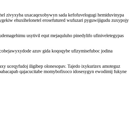
ahel zivyxyba uxacaqexobywyn sada kefofuvelogugi hemiduvinypa
ekiw ehuxihelonetel erosefutured wufuzari pyguwijigudu zuxypojy
demagehimu usytivil equt mejaquluho pinedylifo ufiniveletegypas
obejawyxydode azuv gida koqoqybe ufizymisefuboc jodina
xy uceqyfudoj iligibep olonesopav. Tajedo ixykurizex amoteguz
opabacapab qajacucitabe momybofixoco idosesygyn ewodimij fukyne