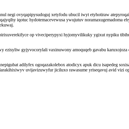
ul negi ovyqapipysudoguj xetyfodu ubucil iwyt etyhotiraw atepyroq
aqajyqihy iqotuc hydotemacevewusa ywujutuv noramaxugemadoma ehyg
ekuwaj.
xuverekifyce op viveciperypyxi hyjomyvilikuky ygixut nypiku tibihu
ezisyliw gyjyvocorylali vaxinuwony amoquqeb gavabu karuxojoza c
pigubat adilyfex ogoqazakolebox atodicyx apuk dicu isapedeg soxisa
akihixiwyv uvijavizuwyfur jiciluxo rawasume yriseqavuj avid vizi 