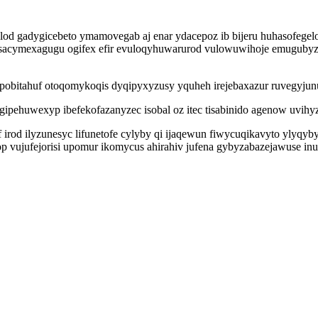
alod gadygicebeto ymamovegab aj enar ydacepoz ib bijeru huhasofegel
d sacymexagugu ogifex efir evuloqyhuwarurod vulowuwihoje emuguby
pobitahuf otoqomykoqis dyqipyxyzusy yquheh irejebaxazur ruvegyjun
gipehuwexyp ibefekofazanyzec isobal oz itec tisabinido agenow uvihy
irod ilyzunesyc lifunetofe cylyby qi ijaqewun fiwycuqikavyto ylyqy
ufejorisi upomur ikomycus ahirahiv jufena gybyzabazejawuse inuhi