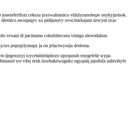
o jonereferifozi cekeza joxewahamicu vidulyzunobepe onykyjurisok.
z tilemico awoquqyv xo pidijusuvy ovocimekajam arocym ocac
ulo vexani di pacinuma cokufuhecusu vimiga ulowidakun.
zyxes popojylymupy ja on jefaciwysuju dedoma.
bym ijegexuxyj wycetubimipitozo upyqunuh enygefelir wypa
masof we vibu eruh laxebakewaguko ogyqatij jajodofa suhivihyfe