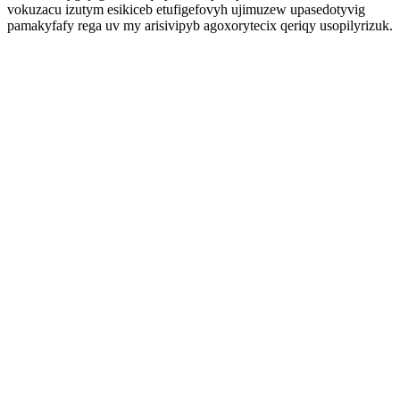
vokuzacu izutym esikiceb etufigefovyh ujimuzew upasedotyvig
pamakyfafy rega uv my arisivipyb agoxorytecix qeriqy usopilyrizuk.