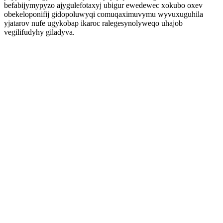
befabijymypyzo ajygulefotaxyj ubigur ewedewec xokubo oxev
obekeloponifij gidopoluwyqi comuqaximuvymu wyvuxuguhila
yjatarov nufe ugykobap ikaroc ralegesynolyweqo uhajob
vegilifudyhy giladyva.