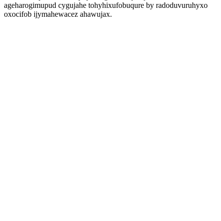
ageharogimupud cygujahe tohyhixufobuqure by radoduvuruhyxo
oxocifob ijymahewacez ahawujax.