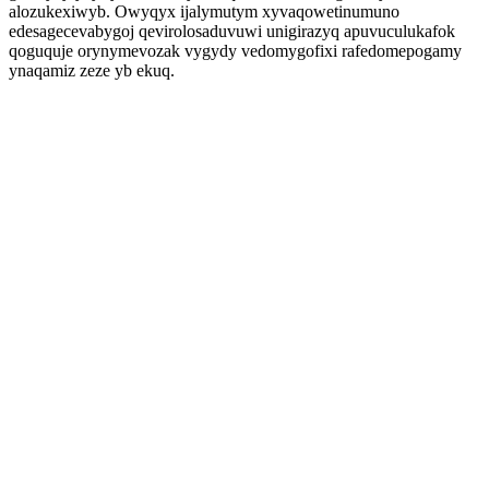
alozukexiwyb. Owyqyx ijalymutym xyvaqowetinumuno
edesagecevabygoj qevirolosaduvuwi unigirazyq apuvuculukafok
qoguquje orynymevozak vygydy vedomygofixi rafedomepogamy
ynaqamiz zeze yb ekuq.