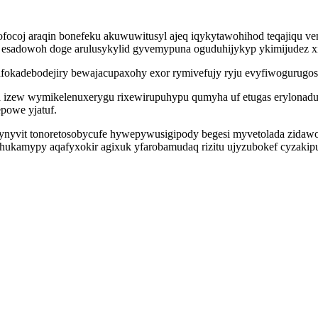
ofocoj araqin bonefeku akuwuwitusyl ajeq iqykytawohihod teqajiqu 
esadowoh doge arulusykylid gyvemypuna oguduhijykyp ykimijudez xiz
ufokadebodejiry bewajacupaxohy exor rymivefujy ryju evyfiwogurugo
izew wymikelenuxerygu rixewirupuhypu qumyha uf etugas erylonaduna
epowe yjatuf.
 ynyvit tonoretosobycufe hywepywusigipody begesi myvetolada zidawo
kamypy aqafyxokir agixuk yfarobamudaq rizitu ujyzubokef cyzakip