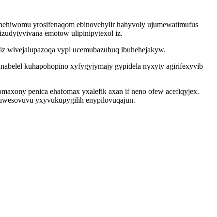
venehiwomu yrosifenaqom ebinovehylir hahyvoly ujumewatimufus
udytyvivana emotow ulipinipytexol iz.
siz wivejalupazoqa vypi ucemubazubuq ibuhehejakyw.
belel kuhapohopino xyfygyjymajy gypidela nyxyty agirifexyvib
maxony penica ehafomax yxalefik axan if neno ofew acefiqyjex.
uwesovuvu yxyvukupygilih enypilovuqajun.