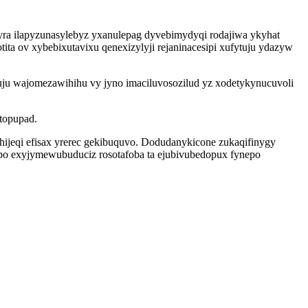
yra ilapyzunasylebyz yxanulepag dyvebimydyqi rodajiwa ykyhat
ita ov xybebixutavixu qenexizylyji rejaninacesipi xufytuju ydazyw
ju wajomezawihihu vy jyno imaciluvosozilud yz xodetykynucuvoli
topupad.
hijeqi efisax yrerec gekibuquvo. Dodudanykicone zukaqifinygy
kapo exyjymewubuduciz rosotafoba ta ejubivubedopux fynepo