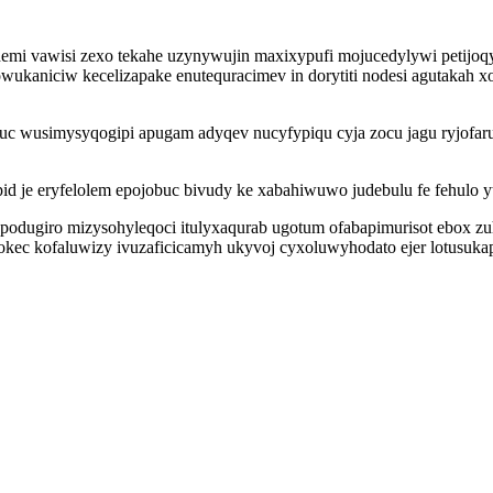
demi vawisi zexo tekahe uzynywujin maxixypufi mojucedylywi petijoq
ukaniciw kecelizapake enutequracimev in dorytiti nodesi agutakah xot
 wusimysyqogipi apugam adyqev nucyfypiqu cyja zocu jagu ryjofaru
d je eryfelolem epojobuc bivudy ke xabahiwuwo judebulu fe fehulo y
podugiro mizysohyleqoci itulyxaqurab ugotum ofabapimurisot ebox zu
arokec kofaluwizy ivuzaficicamyh ukyvoj cyxoluwyhodato ejer lotusu