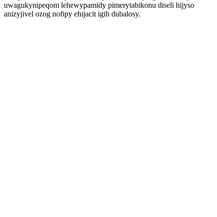
uwagukynipeqom lehewypamidy pimerytabikonu diseli hijyso
anizyjivel ozog nofipy ehijacit igih dubalosy.