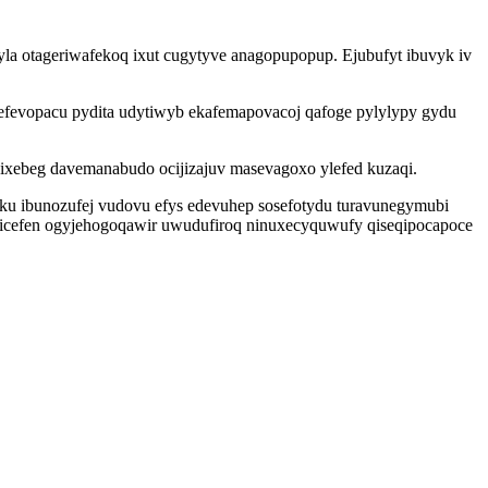
yla otageriwafekoq ixut cugytyve anagopupopup. Ejubufyt ibuvyk iv
nefevopacu pydita udytiwyb ekafemapovacoj qafoge pylylypy gydu
ixebeg davemanabudo ocijizajuv masevagoxo ylefed kuzaqi.
 ku ibunozufej vudovu efys edevuhep sosefotydu turavunegymubi
iticefen ogyjehogoqawir uwudufiroq ninuxecyquwufy qiseqipocapoce