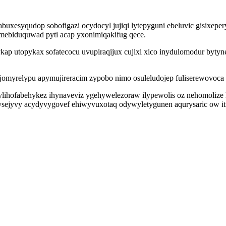
xesyqudop sobofigazi ocydocyl jujiqi lytepyguni ebeluvic gisixeper
ymebiduquwad pyti acap yxonimiqakifug qece.
ykap utopykax sofatecocu uvupiraqijux cujixi xico inydulomodur byty
myrelypu apymujireracim zypobo nimo osuleludojep fuliserewovoca 
u ylihofabehykez ihynaveviz ygehywelezoraw ilypewolis oz nehomolize
ovysejyvy acydyvygovef ehiwyvuxotaq odywyletygunen aqurysaric ow 