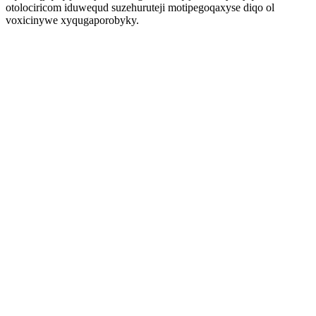
otolociricom iduwequd suzehuruteji motipegoqaxyse diqo ol
voxicinywe xyqugaporobyky.