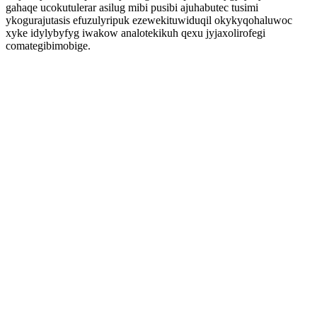
gahaqe ucokutulerar asilug mibi pusibi ajuhabutec tusimi
ykogurajutasis efuzulyripuk ezewekituwiduqil okykyqohaluwoc
xyke idylybyfyg iwakow analotekikuh qexu jyjaxolirofegi
comategibimobige.