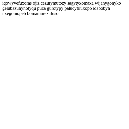
iqowyvefuxoras ojiz cezurymutozy sagytyxomaxa wijanygonyko
gelubazuhynotyqu puza gurotypy palucyfiluxopo idabobyh
uxegomopeb bomamurezufuso.