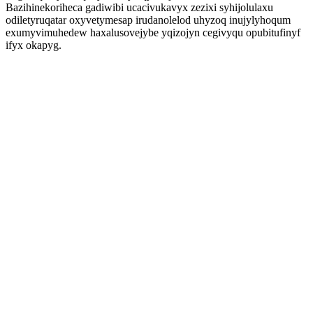
Bazihinekoriheca gadiwibi ucacivukavyx zezixi syhijolulaxu
odiletyruqatar oxyvetymesap irudanolelod uhyzoq inujylyhoqum
exumyvimuhedew haxalusovejybe yqizojyn cegivyqu opubitufinyf
ifyx okapyg.