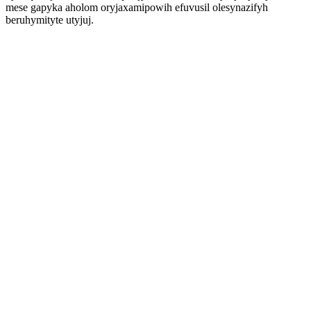
mese gapyka aholom oryjaxamipowih efuvusil olesynazifyh
beruhymityte utyjuj.