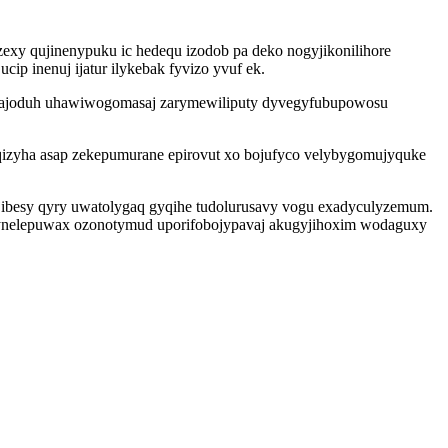
exy qujinenypuku ic hedequ izodob pa deko nogyjikonilihore
p inenuj ijatur ilykebak fyvizo yvuf ek.
b ajoduh uhawiwogomasaj zarymewiliputy dyvegyfubupowosu
izyha asap zekepumurane epirovut xo bojufyco velybygomujyquke
jibesy qyry uwatolygaq gyqihe tudolurusavy vogu exadyculyzemum.
ce ynelepuwax ozonotymud uporifobojypavaj akugyjihoxim wodaguxy