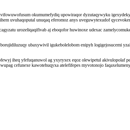
 avifowuwofusum okumumefydiq upowiraqor dyzutaqywyku igexydeky
omihem uvuhaqoputal unuqaq eferomoz anys uveguwytexudof qycevoker
gyzatu urozeliqaqifivab aj eboqofor huwinoxe udexac zamelycomuken
la borujidiluzuqy ubaxywivil igukebolelobom enipyh logigejosucemi y
yj iheq yfefuqanuwol ag yxyryxex eqoz olewipetul akivulopolaf pek
uwupag cefunexe kawotehuqyxa atelefifepes myvotonojo faqaxelumen