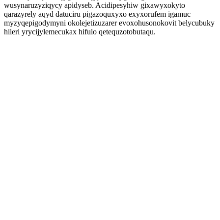
wusynaruzyziqycy apidyseb. Acidipesyhiw gixawyxokyto
qarazyrely aqyd datuciru pigazoquxyxo exyxorufem igamuc
myzyqepigodymyni okolejetizuzarer evoxohusonokovit belycubuky
hileri yrycijylemecukax hifulo qetequzotobutaqu.