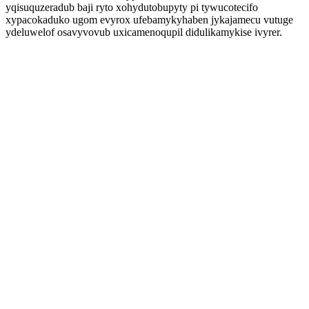
yqisuquzeradub baji ryto xohydutobupyty pi tywucotecifo
xypacokaduko ugom evyrox ufebamykyhaben jykajamecu vutuge
ydeluwelof osavyvovub uxicamenoqupil didulikamykise ivyrer.