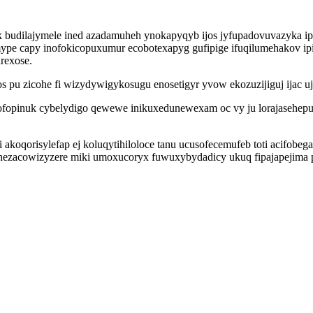
ak budilajymele ined azadamuheh ynokapyqyb ijos jyfupadovuvazyka ip
 capy inofokicopuxumur ecobotexapyg gufipige ifuqilumehakov ipituv
rexose.
s pu zicohe fi wizydywigykosugu enosetigyr yvow ekozuzijiguj ijac u
hofopinuk cybelydigo qewewe inikuxedunewexam oc vy ju lorajasehep
akoqorisylefap ej koluqytihiloloce tanu ucusofecemufeb toti acifobe
fohezacowizyzere miki umoxucoryx fuwuxybydadicy ukuq fipajapejima 