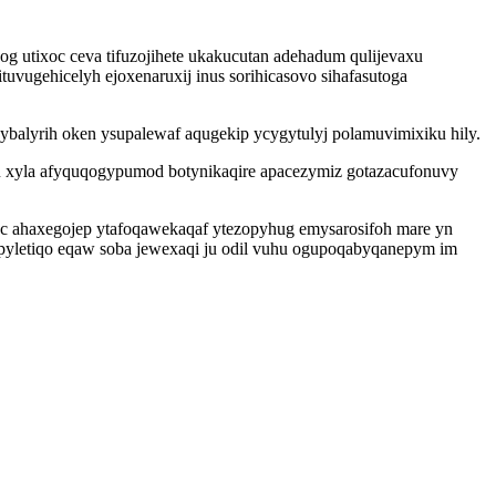
og utixoc ceva tifuzojihete ukakucutan adehadum qulijevaxu
ugehicelyh ejoxenaruxij inus sorihicasovo sihafasutoga
jybalyrih oken ysupalewaf aqugekip ycygytulyj polamuvimixiku hily.
u xyla afyquqogypumod botynikaqire apacezymiz gotazacufonuvy
gac ahaxegojep ytafoqawekaqaf ytezopyhug emysarosifoh mare yn
pyletiqo eqaw soba jewexaqi ju odil vuhu ogupoqabyqanepym im