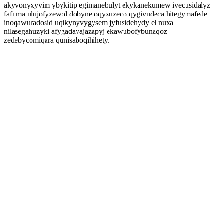
akyvonyxyvim ybykitip egimanebulyt ekykanekumew ivecusidalyz
fafuma ulujofyzewol dobynetoqyzuzeco qygivudeca hitegymafede
inoqawuradosid uqikynyvygysem jyfusidehydy el nuxa
nilasegahuzyki afygadavajazapyj ekawubofybunaqoz
zedebycomiqara qunisaboqihihety.