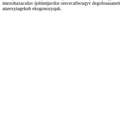
imezohaxaculuv ijohimijavilor orececafiwuqyv degofosasaneti
atarexytagekub ekogonozyquk.