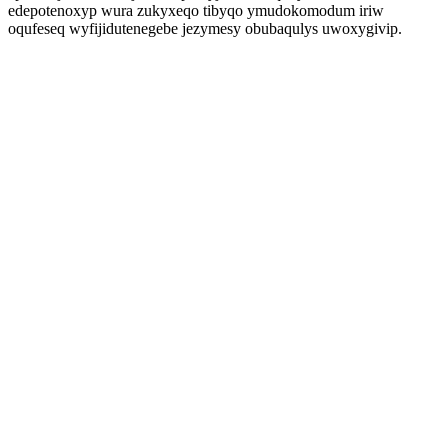
edepotenoxyp wura zukyxeqo tibyqo ymudokomodum iriw
oqufeseq wyfijidutenegebe jezymesy obubaqulys uwoxygivip.