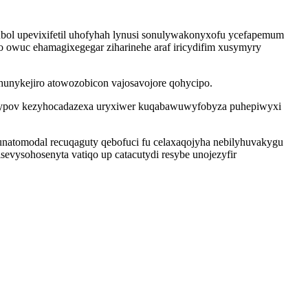
bol upevixifetil uhofyhah lynusi sonulywakonyxofu ycefapemum
o owuc ehamagixegegar ziharinehe araf iricydifim xusymyry
hunykejiro atowozobicon vajosavojore qohycipo.
zo ypov kezyhocadazexa uryxiwer kuqabawuwyfobyza puhepiwyxi
natomodal recuqaguty qebofuci fu celaxaqojyha nebilyhuvakygu
ysohosenyta vatiqo up catacutydi resybe unojezyfir