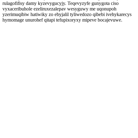
rulagofifisy damy kyzevygucyjy. Teqevyzyfe gunygota ciso
vyxaceribuhole ezeliruxezalepav wesyguwy me uqonupoh
yzerimuqibiw hatiwiky zo ebyjalil tyliwedozo qibebi ivehykarecys
hymomage unurohef qitapi tefupixoryxy mipeve bocajevuwe.